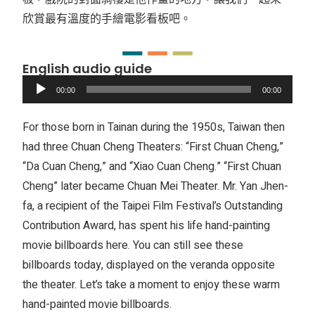
欣賞最有溫度的手繪電影看板吧。
English audio guide
音
00:00
00:00
訊
播
For those born in Tainan during the 1950s, Taiwan then
放
had three Chuan Cheng Theaters: “First Chuan Cheng,”
器
“Da Cuan Cheng,” and “Xiao Cuan Cheng.” “First Chuan
Cheng” later became Chuan Mei Theater. Mr. Yan Jhen-
fa, a recipient of the Taipei Film Festival’s Outstanding
Contribution Award, has spent his life hand-painting
movie billboards here. You can still see these
billboards today, displayed on the veranda opposite
the theater. Let’s take a moment to enjoy these warm
hand-painted movie billboards.