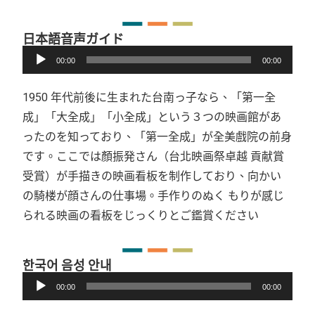
日本語音声ガイド
音
00:00
00:00
訊
播
1950 年代前後に生まれた台南っ子なら、「第一全
放
成」「大全成」「小全成」という３つの映画館があ
器
ったのを知っており、「第一全成」が全美戲院の前身
です。ここでは顏振発さん（台北映画祭卓越 貢献賞
受賞）が手描きの映画看板を制作しており、向かい
の騎楼が顔さんの仕事場。手作りのぬく もりが感じ
られる映画の看板をじっくりとご鑑賞ください
한국어 음성 안내
音
00:00
00:00
訊