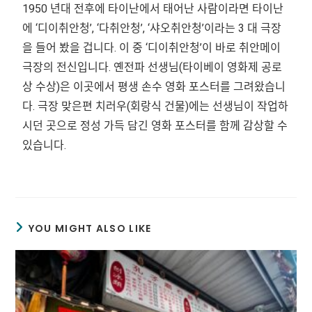
播
1950 년대 전후에 타이난에서 태어난 사람이라면 타이난
放
에 ‘디이취안청’, ‘다취안청’, ‘샤오취안청’이라는 3 대 극장
器
을 들어 봤을 겁니다. 이 중 ‘디이취안청’이 바로 취안메이
극장의 전신입니다. 옌전파 선생님(타이베이 영화제 공로
상 수상)은 이곳에서 평생 손수 영화 포스터를 그려왔습니
다. 극장 맞은편 치러우(회랑식 건물)에는 선생님이 작업하
시던 곳으로 정성 가득 담긴 영화 포스터를 함께 감상할 수
있습니다.
YOU MIGHT ALSO LIKE