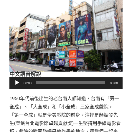
中文語音解說
音
00:00
00:00
訊
播
1950年代前後出生的老台南人都知道，台南有「第一
放
全成」、「大全成」和「小全成」三家全成戲院，
器
「第一全成」就是全美戲院的前身。這裡是顏振發先
生(榮獲台北電影節卓越貢獻獎)一生堅持用手繪電影看
板，戲院的對面騎樓是他作畫的地方，讓我們一起來