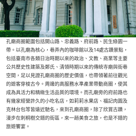
孔廟商圈範圍包括開山路、忠義路、府前路、民生綠園一
帶。以孔廟為核心，巷弄內的咖啡館以及14處古蹟景點，
包括臺南市各類日治時期以來的政治、文教、商業等主要
公共歷史性建築及鄭氏、清領時期以來的傳統寺廟與街巷
空間，足以見證孔廟商圈的歷史價值，也帶領著前往觀光
的遊客穿梭古今。周邊的高服務水準產業帶動商圈，使其
成為具活力和精緻生活品質的環境。而孔廟旁的府前路也
有幾家經營許久的小吃名店，如莉莉水果店、福記肉圓及
克林台包等皆遠近馳名，來到孔廟商圈，除了欣賞古蹟，
漫步在刺桐樹交錯的街區，來一趟美食之旅，也是不錯的
旅遊饗宴。