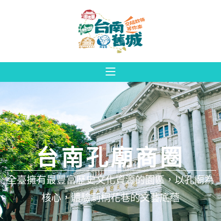
台南孔廟商圈
全臺擁有最豐富歷史文化資源的園區，以孔廟為
核心，體驗莿桐花巷的文藝底蘊