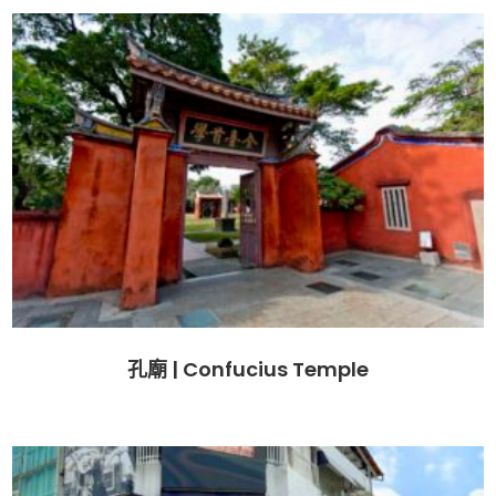
孔廟 | Confucius Temple